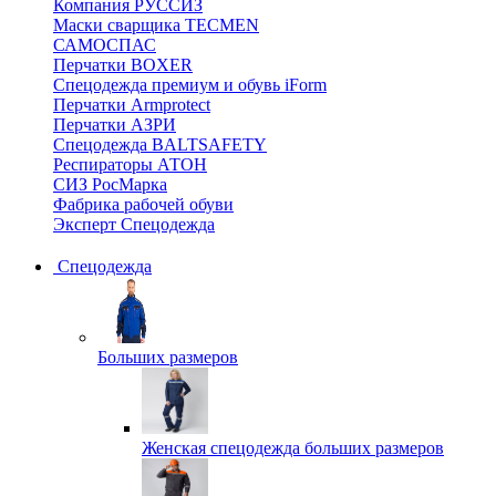
Компания РУССИЗ
Маски сварщика TECMEN
САМОСПАС
Перчатки BOXER
Спецодежда премиум и обувь iForm
Перчатки Armprotect
Перчатки АЗРИ
Спецодежда BALTSAFETY
Респираторы АТОН
СИЗ РосМарка
Фабрика рабочей обуви
Эксперт Спецодежда
Спецодежда
Больших размеров
Женская спецодежда больших размеров