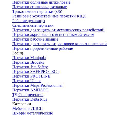
Перчатки обливные нитриловые
Перчатки спилковые, кожаные
Трикотажные перчатки (х/б)
Резиновые хозяйственные перчатки КЩС
Рабочие рукавицы
Специальные перчатки
Перчатки для защиты от механических воздействий
Перчатки акриловые со вспененным латексом
Перчатки рабочие зимние
Перчатки для защиты от растворов кислот и щелочей
Перчатки прорезиненные рабочие
Бренд
Перчатки Manipula
Перчатки Brodeks
Перчатки Jeta Safety
Перчатки SAFEPROTECT
Перчатки PROFLINE
Перчатки Ultima
Перчатки Мара Professionnel
Перчатки АМПАРО
ТД Спецперчатка
Перчатки Delta Plus
Категории
Мебель из ЛДСП
Шкафы металлические