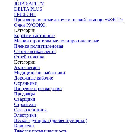
JETA SAFETY
DELTA PLUS
БРИЗ СИЗ
Производственные аптечки первой помощи «ФЭСТ»
Очки РУСОКО
Категории
Коробки картонные
Мешки строительные полипропиленовые
Пленка полиэтиленовая
Скотч клейкая лента
Стрейч пленка
Категории
Автослесари
Медицинские работники
Дорожные рабочие
Охранники
Пищевое производство
Продавцы
Сварщики
Строители
Сфера клининга
Электрики
Пескоструйщики (дробеструйщики)
Водители
Тяжелая промышленность