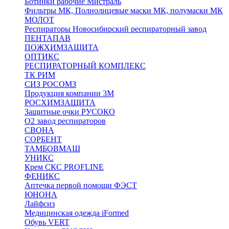
Ботинки рабочие Мистраль
Фильтры МК, Полнолицевые маски МК, полумаски МК
МОЛОТ
Респираторы Новосибирский респираторный завод
ПЕНТАПАВ
ПОЖХИМЗАЩИТА
ОПТИКС
РЕСПИРАТОРНЫЙ КОМПЛЕКС
ТК РИМ
СИЗ РОСОМЗ
Продукция компании 3M
РОСХИМЗАЩИТА
Защитные очки РУСОКО
О2 завод респираторов
СВОНА
СОРБЕНТ
ТАМБОВМАШ
УНИКС
Крем СКС PROFLINE
ФЕНИКС
Аптечка первой помощи ФЭСТ
ЮНОНА
Лайфсиз
Медицинская одежда iFormed
Обувь VERT