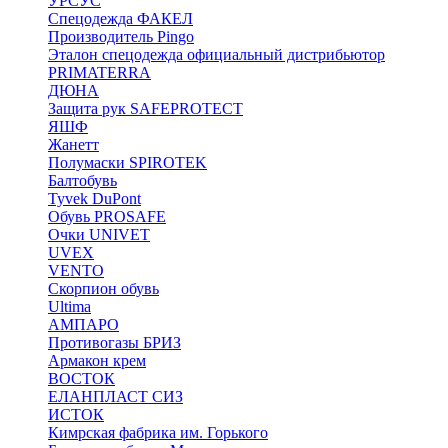
УРСУС
Спецодежда ФАКЕЛ
Производитель Pingo
Эталон спецодежда официальный дистрибьютор
PRIMATERRA
ДЮНА
Защита рук SAFEPROTECT
ЯШФ
Жанетт
Полумаски SPIROTEK
Балтобувь
Tyvek DuPont
Обувь PROSAFE
Очки UNIVET
UVEX
VENTO
Скорпион обувь
Ultima
АМПАРО
Противогазы БРИЗ
Армакон крем
ВОСТОК
ЕЛАНПЛАСТ СИЗ
ИСТОК
Кимрская фабрика им. Горького