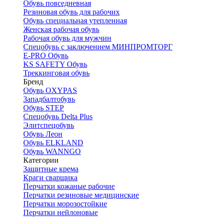
Обувь повседневная
Резиновая обувь для рабочих
Обувь специальная утепленная
Женская рабочая обувь
Рабочая обувь для мужчин
Спецобувь с заключением МИНПРОМТОРГ
E-PRO Обувь
KS SAFETY Обувь
Треккинговая обувь
Бренд
Обувь OXYPAS
Западбалтобувь
Обувь STEP
Спецобувь Delta Plus
Элитспецобувь
Обувь Леон
Обувь ELKLAND
Обувь WANNGO
Категории
Защитные крема
Краги сварщика
Перчатки кожаные рабочие
Перчатки резиновые медицинские
Перчатки морозостойкие
Перчатки нейлоновые