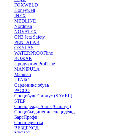
FOXWELD
Honeywell
INEX
MEDLINE
Nordman
NOVATEX
СИЗ Jeta Safety
PENTALAB
OXYPAS
WATERPROOFline
ВОЖАК
Продукция ProfLine
MANIPULA
Manulan
ПРАБО
Сардоникс обувь
РАССО
Спецобувь Сириус (SAVEL)
STEP
Спецодежда Sirius (Сириус)
Спецобъединение спецодежда
БарсПрофи
Спецперчатка
ВЕЗДЕХОД