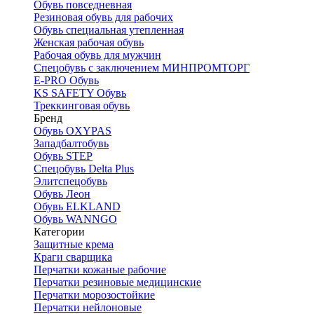
Обувь повседневная
Резиновая обувь для рабочих
Обувь специальная утепленная
Женская рабочая обувь
Рабочая обувь для мужчин
Спецобувь с заключением МИНПРОМТОРГ
E-PRO Обувь
KS SAFETY Обувь
Треккинговая обувь
Бренд
Обувь OXYPAS
Западбалтобувь
Обувь STEP
Спецобувь Delta Plus
Элитспецобувь
Обувь Леон
Обувь ELKLAND
Обувь WANNGO
Категории
Защитные крема
Краги сварщика
Перчатки кожаные рабочие
Перчатки резиновые медицинские
Перчатки морозостойкие
Перчатки нейлоновые