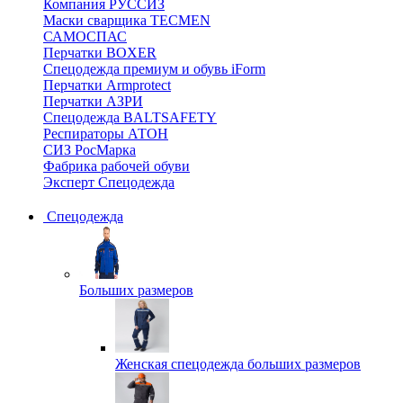
Компания РУССИЗ
Маски сварщика TECMEN
САМОСПАС
Перчатки BOXER
Спецодежда премиум и обувь iForm
Перчатки Armprotect
Перчатки АЗРИ
Спецодежда BALTSAFETY
Респираторы АТОН
СИЗ РосМарка
Фабрика рабочей обуви
Эксперт Спецодежда
Спецодежда
Больших размеров
Женская спецодежда больших размеров