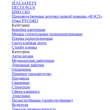
JETA SAFETY
DELTA PLUS
БРИЗ СИЗ
Производственные аптечки первой помощи «ФЭСТ»
Очки РУСОКО
Категории
Коробки картонные
Мешки строительные полипропиленовые
Пленка полиэтиленовая
Скотч клейкая лента
Стрейч пленка
Категории
Автослесари
Медицинские работники
Дорожные рабочие
Охранники
Пищевое производство
Продавцы
Сварщики
Строители
Сфера клининга
Электрики
Пескоструйщики (дробеструйщики)
Водители
Тяжелая промышленность