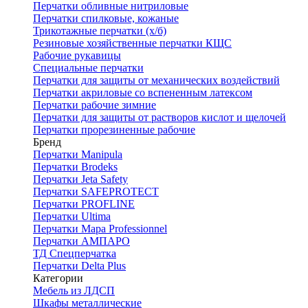
Перчатки обливные нитриловые
Перчатки спилковые, кожаные
Трикотажные перчатки (х/б)
Резиновые хозяйственные перчатки КЩС
Рабочие рукавицы
Специальные перчатки
Перчатки для защиты от механических воздействий
Перчатки акриловые со вспененным латексом
Перчатки рабочие зимние
Перчатки для защиты от растворов кислот и щелочей
Перчатки прорезиненные рабочие
Бренд
Перчатки Manipula
Перчатки Brodeks
Перчатки Jeta Safety
Перчатки SAFEPROTECT
Перчатки PROFLINE
Перчатки Ultima
Перчатки Мара Professionnel
Перчатки АМПАРО
ТД Спецперчатка
Перчатки Delta Plus
Категории
Мебель из ЛДСП
Шкафы металлические