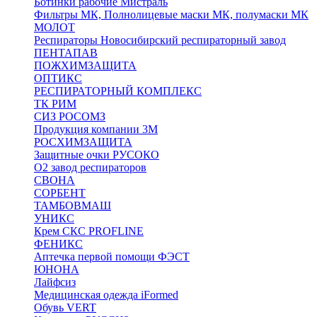
Ботинки рабочие Мистраль
Фильтры МК, Полнолицевые маски МК, полумаски МК
МОЛОТ
Респираторы Новосибирский респираторный завод
ПЕНТАПАВ
ПОЖХИМЗАЩИТА
ОПТИКС
РЕСПИРАТОРНЫЙ КОМПЛЕКС
ТК РИМ
СИЗ РОСОМЗ
Продукция компании 3M
РОСХИМЗАЩИТА
Защитные очки РУСОКО
О2 завод респираторов
СВОНА
СОРБЕНТ
ТАМБОВМАШ
УНИКС
Крем СКС PROFLINE
ФЕНИКС
Аптечка первой помощи ФЭСТ
ЮНОНА
Лайфсиз
Медицинская одежда iFormed
Обувь VERT