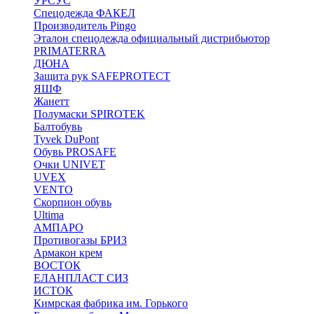
УРСУС
Спецодежда ФАКЕЛ
Производитель Pingo
Эталон спецодежда официальный дистрибьютор
PRIMATERRA
ДЮНА
Защита рук SAFEPROTECT
ЯШФ
Жанетт
Полумаски SPIROTEK
Балтобувь
Tyvek DuPont
Обувь PROSAFE
Очки UNIVET
UVEX
VENTO
Скорпион обувь
Ultima
АМПАРО
Противогазы БРИЗ
Армакон крем
ВОСТОК
ЕЛАНПЛАСТ СИЗ
ИСТОК
Кимрская фабрика им. Горького