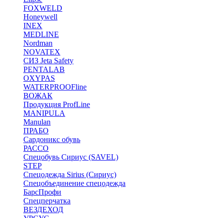
FOXWELD
Honeywell
INEX
MEDLINE
Nordman
NOVATEX
СИЗ Jeta Safety
PENTALAB
OXYPAS
WATERPROOFline
ВОЖАК
Продукция ProfLine
MANIPULA
Manulan
ПРАБО
Сардоникс обувь
РАССО
Спецобувь Сириус (SAVEL)
STEP
Спецодежда Sirius (Сириус)
Спецобъединение спецодежда
БарсПрофи
Спецперчатка
ВЕЗДЕХОД