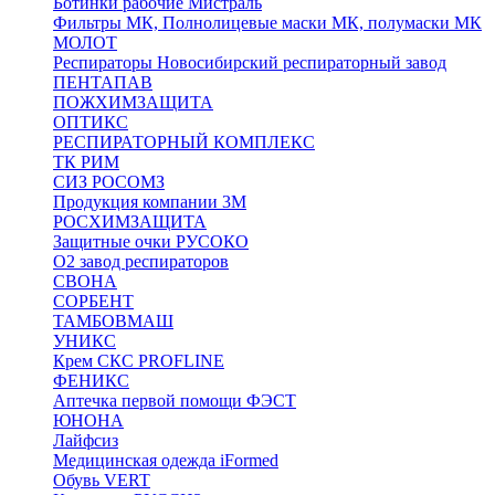
Ботинки рабочие Мистраль
Фильтры МК, Полнолицевые маски МК, полумаски МК
МОЛОТ
Респираторы Новосибирский респираторный завод
ПЕНТАПАВ
ПОЖХИМЗАЩИТА
ОПТИКС
РЕСПИРАТОРНЫЙ КОМПЛЕКС
ТК РИМ
СИЗ РОСОМЗ
Продукция компании 3M
РОСХИМЗАЩИТА
Защитные очки РУСОКО
О2 завод респираторов
СВОНА
СОРБЕНТ
ТАМБОВМАШ
УНИКС
Крем СКС PROFLINE
ФЕНИКС
Аптечка первой помощи ФЭСТ
ЮНОНА
Лайфсиз
Медицинская одежда iFormed
Обувь VERT