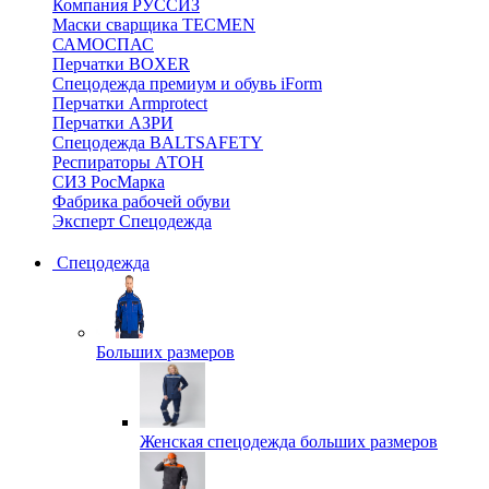
Компания РУССИЗ
Маски сварщика TECMEN
САМОСПАС
Перчатки BOXER
Спецодежда премиум и обувь iForm
Перчатки Armprotect
Перчатки АЗРИ
Спецодежда BALTSAFETY
Респираторы АТОН
СИЗ РосМарка
Фабрика рабочей обуви
Эксперт Спецодежда
Спецодежда
Больших размеров
Женская спецодежда больших размеров