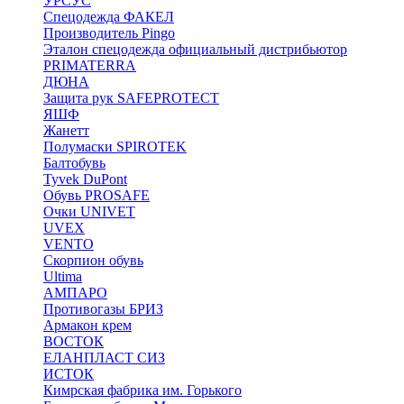
УРСУС
Спецодежда ФАКЕЛ
Производитель Pingo
Эталон спецодежда официальный дистрибьютор
PRIMATERRA
ДЮНА
Защита рук SAFEPROTECT
ЯШФ
Жанетт
Полумаски SPIROTEK
Балтобувь
Tyvek DuPont
Обувь PROSAFE
Очки UNIVET
UVEX
VENTO
Скорпион обувь
Ultima
АМПАРО
Противогазы БРИЗ
Армакон крем
ВОСТОК
ЕЛАНПЛАСТ СИЗ
ИСТОК
Кимрская фабрика им. Горького