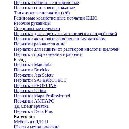
Перчатки обливные нитриловые
Перчатки спилковые, кожаные
Трикотажные перчатки (х/б)
Резиновые хозяйственные перчатки КЩС
Рабочие рукавицы
Специальные перчатки
Перчатки для защиты от механических воздействий
Перчатки акриловые со вспененным латексом
Перчатки рабочие зимние
Перчатки для защиты от растворов кислот и щелочей
Перчатки прорезиненные рабочие
Бренд
Перчатки Manipula
Перчатки Brodeks
Перчатки Jeta Safety
Перчатки SAFEPROTECT
Перчатки PROFLINE
Перчатки Ultima
Перчатки Мара Professionnel
Перчатки АМПАРО
ТД Спецперчатка
Перчатки Delta Plus
Категории
Мебель из ЛДСП
Шкафы металлические