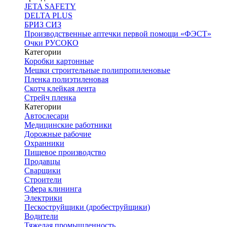
JETA SAFETY
DELTA PLUS
БРИЗ СИЗ
Производственные аптечки первой помощи «ФЭСТ»
Очки РУСОКО
Категории
Коробки картонные
Мешки строительные полипропиленовые
Пленка полиэтиленовая
Скотч клейкая лента
Стрейч пленка
Категории
Автослесари
Медицинские работники
Дорожные рабочие
Охранники
Пищевое производство
Продавцы
Сварщики
Строители
Сфера клининга
Электрики
Пескоструйщики (дробеструйщики)
Водители
Тяжелая промышленность