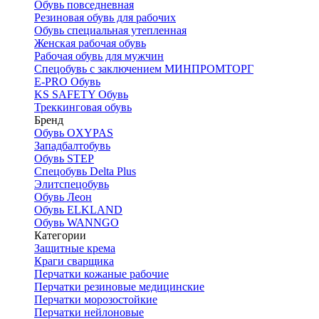
Обувь повседневная
Резиновая обувь для рабочих
Обувь специальная утепленная
Женская рабочая обувь
Рабочая обувь для мужчин
Спецобувь с заключением МИНПРОМТОРГ
E-PRO Обувь
KS SAFETY Обувь
Треккинговая обувь
Бренд
Обувь OXYPAS
Западбалтобувь
Обувь STEP
Спецобувь Delta Plus
Элитспецобувь
Обувь Леон
Обувь ELKLAND
Обувь WANNGO
Категории
Защитные крема
Краги сварщика
Перчатки кожаные рабочие
Перчатки резиновые медицинские
Перчатки морозостойкие
Перчатки нейлоновые