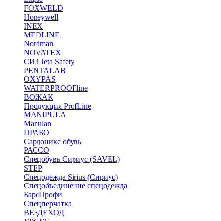
FOXWELD
Honeywell
INEX
MEDLINE
Nordman
NOVATEX
СИЗ Jeta Safety
PENTALAB
OXYPAS
WATERPROOFline
ВОЖАК
Продукция ProfLine
MANIPULA
Manulan
ПРАБО
Сардоникс обувь
РАССО
Спецобувь Сириус (SAVEL)
STEP
Спецодежда Sirius (Сириус)
Спецобъединение спецодежда
БарсПрофи
Спецперчатка
ВЕЗДЕХОД