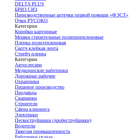
DELTA PLUS
БРИЗ СИЗ
Производственные аптечки первой помощи «ФЭСТ»
Очки РУСОКО
Категории
Коробки картонные
Мешки строительные полипропиленовые
Пленка полиэтиленовая
Скотч клейкая лента
Стрейч пленка
Категории
Автослесари
Медицинские работники
Дорожные рабочие
Охранники
Пищевое производство
Продавцы
Сварщики
Строители
Сфера клининга
Электрики
Пескоструйщики (дробеструйщики)
Водители
Тяжелая промышленность
Работники склада