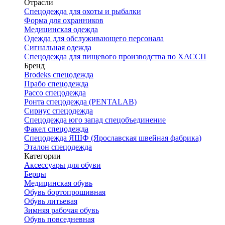
Отрасли
Спецодежда для охоты и рыбалки
Форма для охранников
Медицинская одежда
Одежда для обслуживающего персонала
Сигнальная одежда
Спецодежда для пищевого производства по ХАССП
Бренд
Brodeks спецодежда
Прабо спецодежда
Рассо спецодежда
Ронта спецодежда (PENTALAB)
Сириус спецодежда
Спецодежда юго запад спецобъединение
Факел спецодежда
Спецодежда ЯШФ (Ярославская швейная фабрика)
Эталон спецодежда
Категории
Аксессуары для обуви
Берцы
Медицинская обувь
Обувь бортопрошивная
Обувь литьевая
Зимняя рабочая обувь
Обувь повседневная