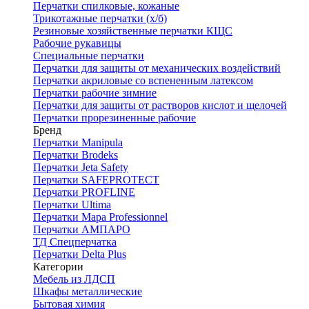
Перчатки спилковые, кожаные
Трикотажные перчатки (х/б)
Резиновые хозяйственные перчатки КЩС
Рабочие рукавицы
Специальные перчатки
Перчатки для защиты от механических воздействий
Перчатки акриловые со вспененным латексом
Перчатки рабочие зимние
Перчатки для защиты от растворов кислот и щелочей
Перчатки прорезиненные рабочие
Бренд
Перчатки Manipula
Перчатки Brodeks
Перчатки Jeta Safety
Перчатки SAFEPROTECT
Перчатки PROFLINE
Перчатки Ultima
Перчатки Мара Professionnel
Перчатки АМПАРО
ТД Спецперчатка
Перчатки Delta Plus
Категории
Мебель из ЛДСП
Шкафы металлические
Бытовая химия