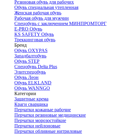
Резиновая обувь для рабочих
Обувь специальная утепленная
Женская рабочая обувь
Рабочая обувь для мужчин
Спецобувь с заключением МИНПРОМТОРГ
E-PRO Обувь
KS SAFETY Обувь
Треккинговая обувь
Бренд
Обувь OXYPAS
Западбалтобувь
Обувь STEP
Спецобувь Delta Plus
Элитспецобувь
Обувь Леон
Обувь ELKLAND
Обувь WANNGO
Категории
Защитные крема
Краги сварщика
Перчатки кожаные рабочие
Перчатки резиновые медицинские
Перчатки морозостойкие
Перчатки нейлоновые
Перчатки обливные нитриловые