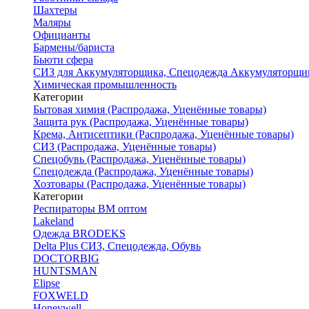
Шахтеры
Маляры
Официанты
Бармены/бариста
Бьюти сфера
СИЗ для Аккумуляторщика, Спецодежда Аккумуляторщи
Химическая промышленность
Категории
Бытовая химия (Распродажа, Уценённые товары)
Защита рук (Распродажа, Уценённые товары)
Крема, Антисептики (Распродажа, Уценённые товары)
СИЗ (Распродажа, Уценённые товары)
Спецобувь (Распродажа, Уценённые товары)
Спецодежда (Распродажа, Уценённые товары)
Хозтовары (Распродажа, Уценённые товары)
Категории
Респираторы ВМ оптом
Lakeland
Одежда BRODEKS
Delta Plus СИЗ, Спецодежда, Обувь
DOCTORBIG
HUNTSMAN
Elipse
FOXWELD
Honeywell