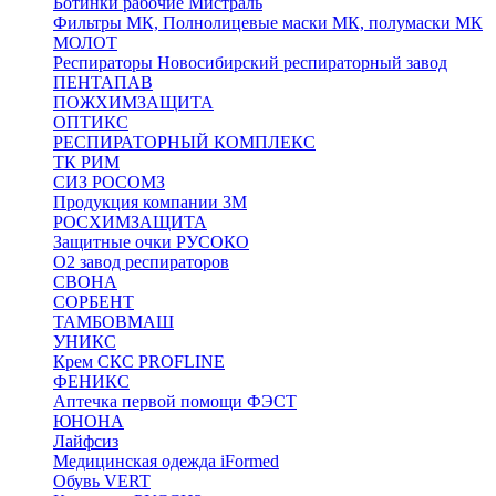
Ботинки рабочие Мистраль
Фильтры МК, Полнолицевые маски МК, полумаски МК
МОЛОТ
Респираторы Новосибирский респираторный завод
ПЕНТАПАВ
ПОЖХИМЗАЩИТА
ОПТИКС
РЕСПИРАТОРНЫЙ КОМПЛЕКС
ТК РИМ
СИЗ РОСОМЗ
Продукция компании 3M
РОСХИМЗАЩИТА
Защитные очки РУСОКО
О2 завод респираторов
СВОНА
СОРБЕНТ
ТАМБОВМАШ
УНИКС
Крем СКС PROFLINE
ФЕНИКС
Аптечка первой помощи ФЭСТ
ЮНОНА
Лайфсиз
Медицинская одежда iFormed
Обувь VERT