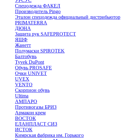
УРСУС
Спецодежда ФАКЕЛ
Производитель Pingo
Эталон спецодежда официальный дистрибьютор
PRIMATERRA
ДЮНА
Защита рук SAFEPROTECT
ЯШФ
Жанетт
Полумаски SPIROTEK
Балтобувь
Tyvek DuPont
Обувь PROSAFE
Очки UNIVET
UVEX
VENTO
Скорпион обувь
Ultima
АМПАРО
Противогазы БРИЗ
Армакон крем
ВОСТОК
ЕЛАНПЛАСТ СИЗ
ИСТОК
Кимрская фабрика им. Горького