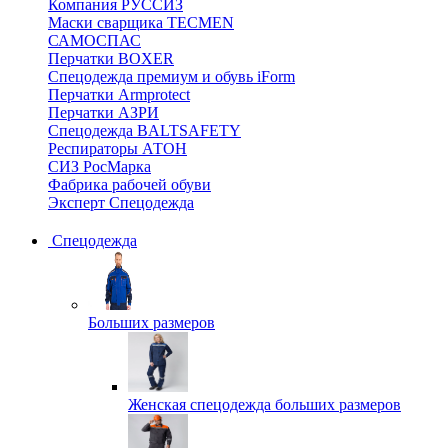
Компания РУССИЗ
Маски сварщика TECMEN
САМОСПАС
Перчатки BOXER
Спецодежда премиум и обувь iForm
Перчатки Armprotect
Перчатки АЗРИ
Спецодежда BALTSAFETY
Респираторы АТОН
СИЗ РосМарка
Фабрика рабочей обуви
Эксперт Спецодежда
Спецодежда
Больших размеров
Женская спецодежда больших размеров