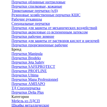
Перчатки обливные нитриловые
Перчатки спилковые, кожаные
Трикотажные перчатки (х/б)
Резиновые хозяйственные перчатки КЩС
Рабочие рукавицы
Специальные перчатки
Перчатки для защиты от механических воздействий
Перчатки акриловые со вспененным латексом
Перчатки рабочие зимние
Перчатки для защиты от растворов кислот и щелочей
Перчатки прорезиненные рабочие
Бренд
Перчатки Manipula
Перчатки Brodeks
Перчатки Jeta Safety
Перчатки SAFEPROTECT
Перчатки PROFLINE
Перчатки Ultima
Перчатки Мара Professionnel
Перчатки АМПАРО
ТД Спецперчатка
Перчатки Delta Plus
Категории
Мебель из ЛДСП
Шкафы металлические