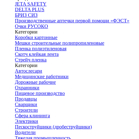
JETA SAFETY
DELTA PLUS
БРИЗ СИЗ
Производственные аптечки первой помощи «ФЭСТ»
Очки РУСОКО
Категории
Коробки картонные
Мешки строительные полипропиленовые
Пленка полиэтиленовая
Скотч клейкая лента
Стрейч пленка
Категории
Автослесари
Медицинские работники
Дорожные рабочие
Охранники
Пищевое производство
Продавцы
Сварщики
Строители
Сфера клининга
Электрики
Пескоструйщики (дробеструйщики)
Водители
Тяжелая промышленность