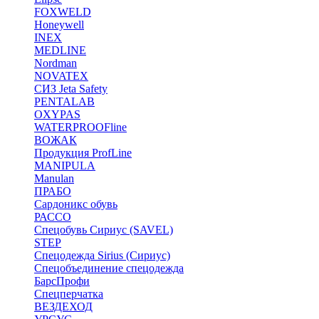
FOXWELD
Honeywell
INEX
MEDLINE
Nordman
NOVATEX
СИЗ Jeta Safety
PENTALAB
OXYPAS
WATERPROOFline
ВОЖАК
Продукция ProfLine
MANIPULA
Manulan
ПРАБО
Сардоникс обувь
РАССО
Спецобувь Сириус (SAVEL)
STEP
Спецодежда Sirius (Сириус)
Спецобъединение спецодежда
БарсПрофи
Спецперчатка
ВЕЗДЕХОД