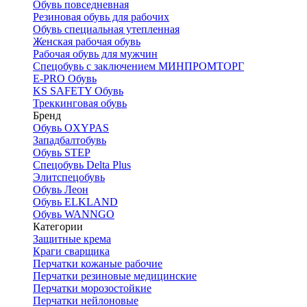
Обувь повседневная
Резиновая обувь для рабочих
Обувь специальная утепленная
Женская рабочая обувь
Рабочая обувь для мужчин
Спецобувь с заключением МИНПРОМТОРГ
E-PRO Обувь
KS SAFETY Обувь
Треккинговая обувь
Бренд
Обувь OXYPAS
Западбалтобувь
Обувь STEP
Спецобувь Delta Plus
Элитспецобувь
Обувь Леон
Обувь ELKLAND
Обувь WANNGO
Категории
Защитные крема
Краги сварщика
Перчатки кожаные рабочие
Перчатки резиновые медицинские
Перчатки морозостойкие
Перчатки нейлоновые