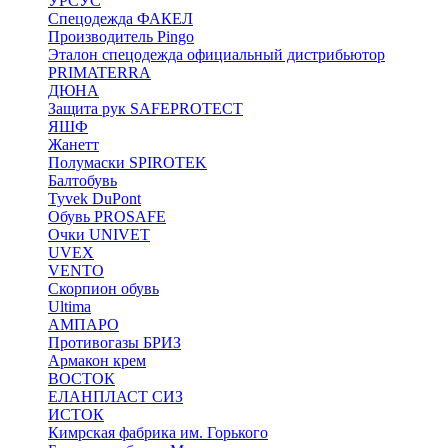
УРСУС
Спецодежда ФАКЕЛ
Производитель Pingo
Эталон спецодежда официальный дистрибьютор
PRIMATERRA
ДЮНА
Защита рук SAFEPROTECT
ЯШФ
Жанетт
Полумаски SPIROTEK
Балтобувь
Tyvek DuPont
Обувь PROSAFE
Очки UNIVET
UVEX
VENTO
Скорпион обувь
Ultima
АМПАРО
Противогазы БРИЗ
Армакон крем
ВОСТОК
ЕЛАНПЛАСТ СИЗ
ИСТОК
Кимрская фабрика им. Горького