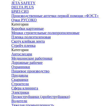
JETA SAFETY
DELTA PLUS
БРИЗ СИЗ
Производственные аптечки первой помощи «ФЭСТ»
Очки РУСОКО
Категории
Коробки картонные
Мешки строительные полипропиленовые
Пленка полиэтиленовая
Скотч клейкая лента
Стрейч пленка
Категории
Автослесари
Медицинские работники
Дорожные рабочие
Охранники
Пищевое производство
Продавцы
Сварщики
Строители
Сфера клининга
Электрики
Пескоструйщики (дробеструйщики)
Водители
Тяжелая промышленность