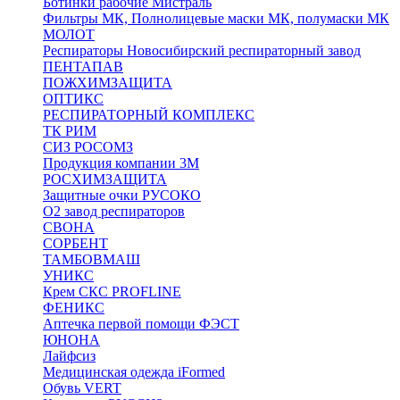
Ботинки рабочие Мистраль
Фильтры МК, Полнолицевые маски МК, полумаски МК
МОЛОТ
Респираторы Новосибирский респираторный завод
ПЕНТАПАВ
ПОЖХИМЗАЩИТА
ОПТИКС
РЕСПИРАТОРНЫЙ КОМПЛЕКС
ТК РИМ
СИЗ РОСОМЗ
Продукция компании 3M
РОСХИМЗАЩИТА
Защитные очки РУСОКО
О2 завод респираторов
СВОНА
СОРБЕНТ
ТАМБОВМАШ
УНИКС
Крем СКС PROFLINE
ФЕНИКС
Аптечка первой помощи ФЭСТ
ЮНОНА
Лайфсиз
Медицинская одежда iFormed
Обувь VERT