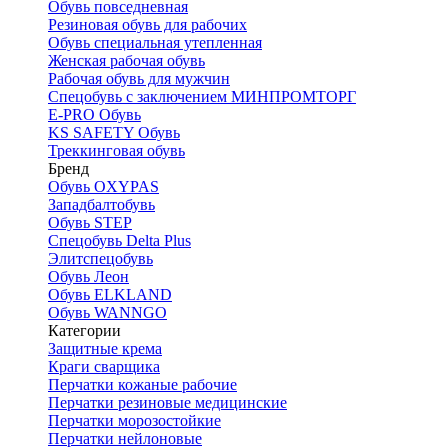
Обувь повседневная
Резиновая обувь для рабочих
Обувь специальная утепленная
Женская рабочая обувь
Рабочая обувь для мужчин
Спецобувь с заключением МИНПРОМТОРГ
E-PRO Обувь
KS SAFETY Обувь
Треккинговая обувь
Бренд
Обувь OXYPAS
Западбалтобувь
Обувь STEP
Спецобувь Delta Plus
Элитспецобувь
Обувь Леон
Обувь ELKLAND
Обувь WANNGO
Категории
Защитные крема
Краги сварщика
Перчатки кожаные рабочие
Перчатки резиновые медицинские
Перчатки морозостойкие
Перчатки нейлоновые