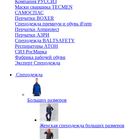
Компания РУССИЗ
Маски сварщика TECMEN
САМОСПАС
Перчатки BOXER
Спецодежда премиум и обувь iForm
Перчатки Armprotect
Перчатки АЗРИ
Спецодежда BALTSAFETY
Респираторы АТОН
СИЗ РосМарка
Фабрика рабочей обуви
Эксперт Спецодежда
Спецодежда
Больших размеров
Женская спецодежда больших размеров