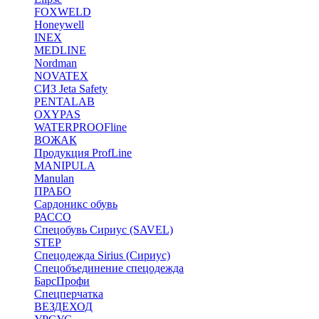
FOXWELD
Honeywell
INEX
MEDLINE
Nordman
NOVATEX
СИЗ Jeta Safety
PENTALAB
OXYPAS
WATERPROOFline
ВОЖАК
Продукция ProfLine
MANIPULA
Manulan
ПРАБО
Сардоникс обувь
РАССО
Спецобувь Сириус (SAVEL)
STEP
Спецодежда Sirius (Сириус)
Спецобъединение спецодежда
БарсПрофи
Спецперчатка
ВЕЗДЕХОД