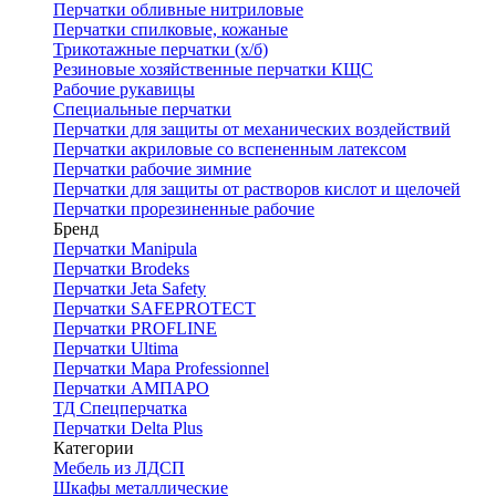
Перчатки обливные нитриловые
Перчатки спилковые, кожаные
Трикотажные перчатки (х/б)
Резиновые хозяйственные перчатки КЩС
Рабочие рукавицы
Специальные перчатки
Перчатки для защиты от механических воздействий
Перчатки акриловые со вспененным латексом
Перчатки рабочие зимние
Перчатки для защиты от растворов кислот и щелочей
Перчатки прорезиненные рабочие
Бренд
Перчатки Manipula
Перчатки Brodeks
Перчатки Jeta Safety
Перчатки SAFEPROTECT
Перчатки PROFLINE
Перчатки Ultima
Перчатки Мара Professionnel
Перчатки АМПАРО
ТД Спецперчатка
Перчатки Delta Plus
Категории
Мебель из ЛДСП
Шкафы металлические