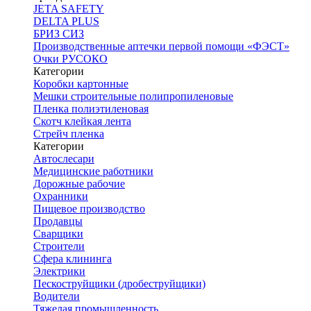
JETA SAFETY
DELTA PLUS
БРИЗ СИЗ
Производственные аптечки первой помощи «ФЭСТ»
Очки РУСОКО
Категории
Коробки картонные
Мешки строительные полипропиленовые
Пленка полиэтиленовая
Скотч клейкая лента
Стрейч пленка
Категории
Автослесари
Медицинские работники
Дорожные рабочие
Охранники
Пищевое производство
Продавцы
Сварщики
Строители
Сфера клининга
Электрики
Пескоструйщики (дробеструйщики)
Водители
Тяжелая промышленность