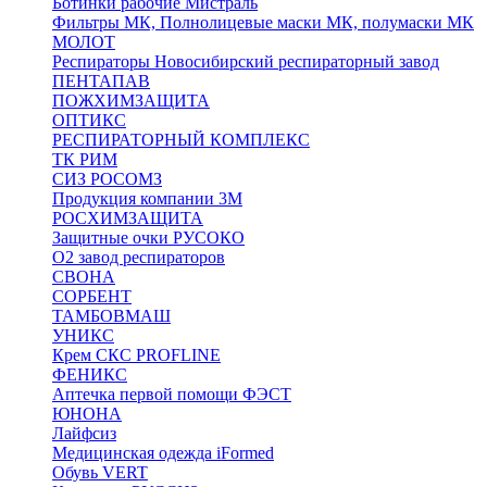
Ботинки рабочие Мистраль
Фильтры МК, Полнолицевые маски МК, полумаски МК
МОЛОТ
Респираторы Новосибирский респираторный завод
ПЕНТАПАВ
ПОЖХИМЗАЩИТА
ОПТИКС
РЕСПИРАТОРНЫЙ КОМПЛЕКС
ТК РИМ
СИЗ РОСОМЗ
Продукция компании 3M
РОСХИМЗАЩИТА
Защитные очки РУСОКО
О2 завод респираторов
СВОНА
СОРБЕНТ
ТАМБОВМАШ
УНИКС
Крем СКС PROFLINE
ФЕНИКС
Аптечка первой помощи ФЭСТ
ЮНОНА
Лайфсиз
Медицинская одежда iFormed
Обувь VERT