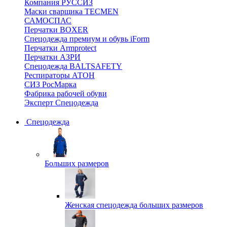
Компания РУССИЗ
Маски сварщика TECMEN
САМОСПАС
Перчатки BOXER
Спецодежда премиум и обувь iForm
Перчатки Armprotect
Перчатки АЗРИ
Спецодежда BALTSAFETY
Респираторы АТОН
СИЗ РосМарка
Фабрика рабочей обуви
Эксперт Спецодежда
Спецодежда
Больших размеров
Женская спецодежда больших размеров