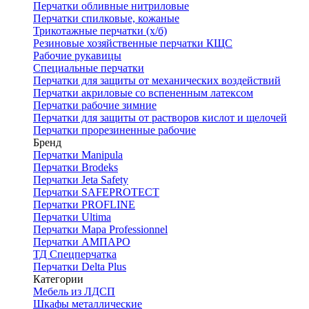
Перчатки обливные нитриловые
Перчатки спилковые, кожаные
Трикотажные перчатки (х/б)
Резиновые хозяйственные перчатки КЩС
Рабочие рукавицы
Специальные перчатки
Перчатки для защиты от механических воздействий
Перчатки акриловые со вспененным латексом
Перчатки рабочие зимние
Перчатки для защиты от растворов кислот и щелочей
Перчатки прорезиненные рабочие
Бренд
Перчатки Manipula
Перчатки Brodeks
Перчатки Jeta Safety
Перчатки SAFEPROTECT
Перчатки PROFLINE
Перчатки Ultima
Перчатки Мара Professionnel
Перчатки АМПАРО
ТД Спецперчатка
Перчатки Delta Plus
Категории
Мебель из ЛДСП
Шкафы металлические