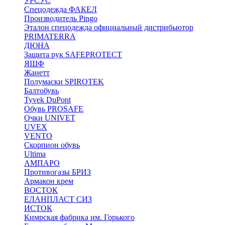
УРСУС
Спецодежда ФАКЕЛ
Производитель Pingo
Эталон спецодежда официальный дистрибьютор
PRIMATERRA
ДЮНА
Защита рук SAFEPROTECT
ЯШФ
Жанетт
Полумаски SPIROTEK
Балтобувь
Tyvek DuPont
Обувь PROSAFE
Очки UNIVET
UVEX
VENTO
Скорпион обувь
Ultima
АМПАРО
Противогазы БРИЗ
Армакон крем
ВОСТОК
ЕЛАНПЛАСТ СИЗ
ИСТОК
Кимрская фабрика им. Горького