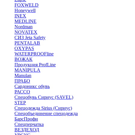
FOXWELD
Honeywell
INEX
MEDLINE
Nordman
NOVATEX
СИЗ Jeta Safety
PENTALAB
OXYPAS
WATERPROOFline
ВОЖАК
Продукция ProfLine
MANIPULA
Manulan
ПРАБО
Сардоникс обувь
РАССО
Спецобувь Сириус (SAVEL)
STEP
Спецодежда Sirius (Сириус)
Спецобъединение спецодежда
БарсПрофи
Спецперчатка
ВЕЗДЕХОД