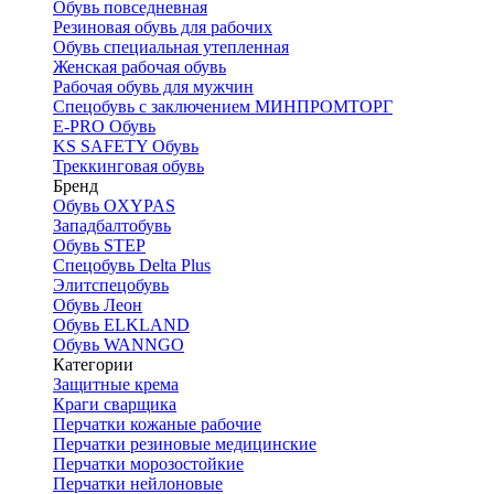
Обувь повседневная
Резиновая обувь для рабочих
Обувь специальная утепленная
Женская рабочая обувь
Рабочая обувь для мужчин
Спецобувь с заключением МИНПРОМТОРГ
E-PRO Обувь
KS SAFETY Обувь
Треккинговая обувь
Бренд
Обувь OXYPAS
Западбалтобувь
Обувь STEP
Спецобувь Delta Plus
Элитспецобувь
Обувь Леон
Обувь ELKLAND
Обувь WANNGO
Категории
Защитные крема
Краги сварщика
Перчатки кожаные рабочие
Перчатки резиновые медицинские
Перчатки морозостойкие
Перчатки нейлоновые