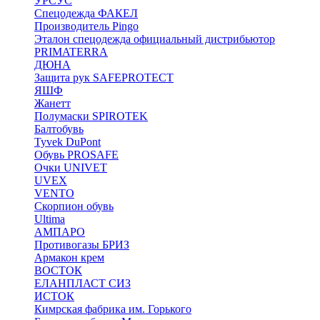
УРСУС
Спецодежда ФАКЕЛ
Производитель Pingo
Эталон спецодежда официальный дистрибьютор
PRIMATERRA
ДЮНА
Защита рук SAFEPROTECT
ЯШФ
Жанетт
Полумаски SPIROTEK
Балтобувь
Tyvek DuPont
Обувь PROSAFE
Очки UNIVET
UVEX
VENTO
Скорпион обувь
Ultima
АМПАРО
Противогазы БРИЗ
Армакон крем
ВОСТОК
ЕЛАНПЛАСТ СИЗ
ИСТОК
Кимрская фабрика им. Горького