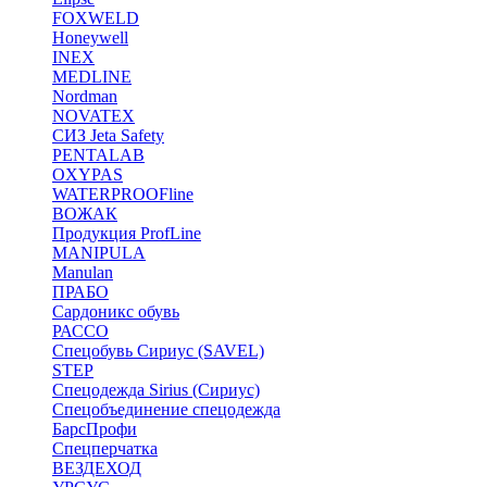
FOXWELD
Honeywell
INEX
MEDLINE
Nordman
NOVATEX
СИЗ Jeta Safety
PENTALAB
OXYPAS
WATERPROOFline
ВОЖАК
Продукция ProfLine
MANIPULA
Manulan
ПРАБО
Сардоникс обувь
РАССО
Спецобувь Сириус (SAVEL)
STEP
Спецодежда Sirius (Сириус)
Спецобъединение спецодежда
БарсПрофи
Спецперчатка
ВЕЗДЕХОД