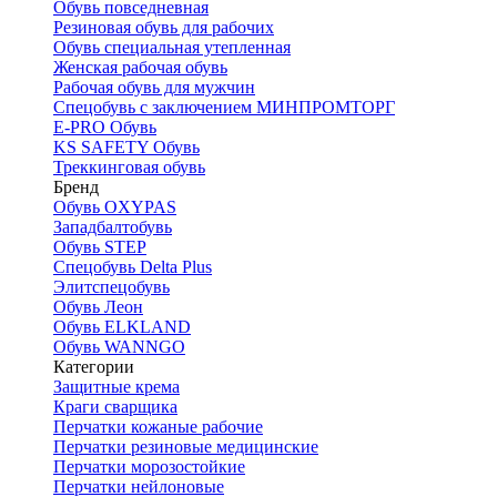
Обувь повседневная
Резиновая обувь для рабочих
Обувь специальная утепленная
Женская рабочая обувь
Рабочая обувь для мужчин
Спецобувь с заключением МИНПРОМТОРГ
E-PRO Обувь
KS SAFETY Обувь
Треккинговая обувь
Бренд
Обувь OXYPAS
Западбалтобувь
Обувь STEP
Спецобувь Delta Plus
Элитспецобувь
Обувь Леон
Обувь ELKLAND
Обувь WANNGO
Категории
Защитные крема
Краги сварщика
Перчатки кожаные рабочие
Перчатки резиновые медицинские
Перчатки морозостойкие
Перчатки нейлоновые