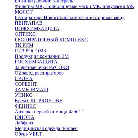
Ботинки рабочие Мистраль
Фильтры МК, Полнолицевые маски МК, полумаски МК
МОЛОТ
Респираторы Новосибирский респираторный завод
ПЕНТАПАВ
ПОЖХИМЗАЩИТА
ОПТИКС
РЕСПИРАТОРНЫЙ КОМПЛЕКС
ТК РИМ
СИЗ РОСОМЗ
Продукция компании 3M
РОСХИМЗАЩИТА
Защитные очки РУСОКО
О2 завод респираторов
СВОНА
СОРБЕНТ
ТАМБОВМАШ
УНИКС
Крем СКС PROFLINE
ФЕНИКС
Аптечка первой помощи ФЭСТ
ЮНОНА
Лайфсиз
Медицинская одежда iFormed
Обувь VERT