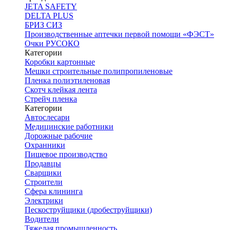
JETA SAFETY
DELTA PLUS
БРИЗ СИЗ
Производственные аптечки первой помощи «ФЭСТ»
Очки РУСОКО
Категории
Коробки картонные
Мешки строительные полипропиленовые
Пленка полиэтиленовая
Скотч клейкая лента
Стрейч пленка
Категории
Автослесари
Медицинские работники
Дорожные рабочие
Охранники
Пищевое производство
Продавцы
Сварщики
Строители
Сфера клининга
Электрики
Пескоструйщики (дробеструйщики)
Водители
Тяжелая промышленность