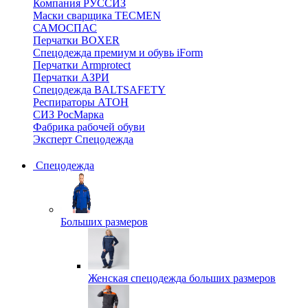
Компания РУССИЗ
Маски сварщика TECMEN
САМОСПАС
Перчатки BOXER
Спецодежда премиум и обувь iForm
Перчатки Armprotect
Перчатки АЗРИ
Спецодежда BALTSAFETY
Респираторы АТОН
СИЗ РосМарка
Фабрика рабочей обуви
Эксперт Спецодежда
Спецодежда
Больших размеров
Женская спецодежда больших размеров