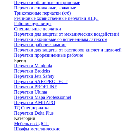
Перчатки обливные нитриловые
Перчатки спилковые, кожаные
Трикотажные перчатки (х/б)
Резиновые хозяйственные перчатки КЩС
Рабочие рукавицы
Специальные перчатки
Перчатки для защиты от механических воздействий
Перчатки акриловые со вспененным латексом
Перчатки рабочие зимние
Перчатки для защиты от растворов кислот и щелочей
Перчатки прорезиненные рабочие
Бренд
Перчатки Manipula
Перчатки Brodeks
Перчатки Jeta Safety
Перчатки SAFEPROTECT
Перчатки PROFLINE
Перчатки Ultima
Перчатки Мара Professionnel
Перчатки АМПАРО
ТД Спецперчатка
Перчатки Delta Plus
Категории
Мебель из ЛДСП
Шкафы металлические