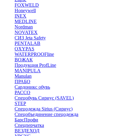
FOXWELD
Honeywell
INEX
MEDLINE
Nordman
NOVATEX
СИЗ Jeta Safety
PENTALAB
OXYPAS
WATERPROOFline
ВОЖАК
Продукция ProfLine
MANIPULA
Manulan
ПРАБО
Сардоникс обувь
РАССО
Спецобувь Сириус (SAVEL)
STEP
Спецодежда Sirius (Сириус)
Спецобъединение спецодежда
БарсПрофи
Спецперчатка
ВЕЗДЕХОД