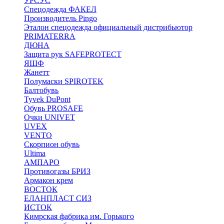
УРСУС
Спецодежда ФАКЕЛ
Производитель Pingo
Эталон спецодежда официальный дистрибьютор
PRIMATERRA
ДЮНА
Защита рук SAFEPROTECT
ЯШФ
Жанетт
Полумаски SPIROTEK
Балтобувь
Tyvek DuPont
Обувь PROSAFE
Очки UNIVET
UVEX
VENTO
Скорпион обувь
Ultima
АМПАРО
Противогазы БРИЗ
Армакон крем
ВОСТОК
ЕЛАНПЛАСТ СИЗ
ИСТОК
Кимрская фабрика им. Горького