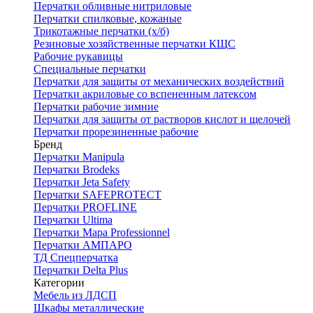
Перчатки обливные нитриловые
Перчатки спилковые, кожаные
Трикотажные перчатки (х/б)
Резиновые хозяйственные перчатки КЩС
Рабочие рукавицы
Специальные перчатки
Перчатки для защиты от механических воздействий
Перчатки акриловые со вспененным латексом
Перчатки рабочие зимние
Перчатки для защиты от растворов кислот и щелочей
Перчатки прорезиненные рабочие
Бренд
Перчатки Manipula
Перчатки Brodeks
Перчатки Jeta Safety
Перчатки SAFEPROTECT
Перчатки PROFLINE
Перчатки Ultima
Перчатки Мара Professionnel
Перчатки АМПАРО
ТД Спецперчатка
Перчатки Delta Plus
Категории
Мебель из ЛДСП
Шкафы металлические