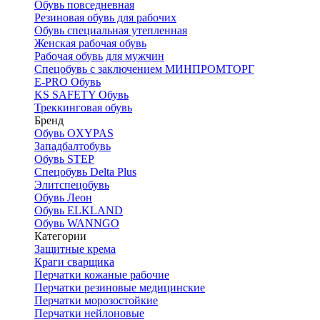
Обувь повседневная
Резиновая обувь для рабочих
Обувь специальная утепленная
Женская рабочая обувь
Рабочая обувь для мужчин
Спецобувь с заключением МИНПРОМТОРГ
E-PRO Обувь
KS SAFETY Обувь
Треккинговая обувь
Бренд
Обувь OXYPAS
Западбалтобувь
Обувь STEP
Спецобувь Delta Plus
Элитспецобувь
Обувь Леон
Обувь ELKLAND
Обувь WANNGO
Категории
Защитные крема
Краги сварщика
Перчатки кожаные рабочие
Перчатки резиновые медицинские
Перчатки морозостойкие
Перчатки нейлоновые