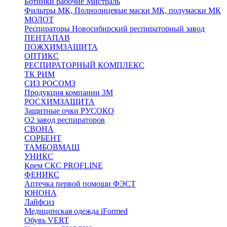
Ботинки рабочие Мистраль
Фильтры МК, Полнолицевые маски МК, полумаски МК
МОЛОТ
Респираторы Новосибирский респираторный завод
ПЕНТАПАВ
ПОЖХИМЗАЩИТА
ОПТИКС
РЕСПИРАТОРНЫЙ КОМПЛЕКС
ТК РИМ
СИЗ РОСОМЗ
Продукция компании 3M
РОСХИМЗАЩИТА
Защитные очки РУСОКО
О2 завод респираторов
СВОНА
СОРБЕНТ
ТАМБОВМАШ
УНИКС
Крем СКС PROFLINE
ФЕНИКС
Аптечка первой помощи ФЭСТ
ЮНОНА
Лайфсиз
Медицинская одежда iFormed
Обувь VERT