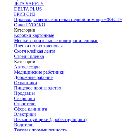
JETA SAFETY
DELTA PLUS
БРИЗ СИЗ
Производственные аптечки первой помощи «ФЭСТ»
Очки РУСОКО
Категории
Коробки картонные
Мешки строительные полипропиленовые
Пленка полиэтиленовая
Скотч клейкая лента
Стрейч пленка
Категории
Автослесари
Медицинские работники
Дорожные рабочие
Охранники
Пищевое производство
Продавцы
Сварщики
Строители
Сфера клининга
Электрики
Пескоструйщики (дробеструйщики)
Водители
Тяжелая промышленность