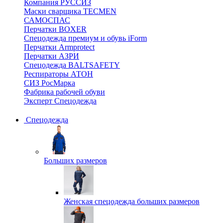
Компания РУССИЗ
Маски сварщика TECMEN
САМОСПАС
Перчатки BOXER
Спецодежда премиум и обувь iForm
Перчатки Armprotect
Перчатки АЗРИ
Спецодежда BALTSAFETY
Респираторы АТОН
СИЗ РосМарка
Фабрика рабочей обуви
Эксперт Спецодежда
Спецодежда
Больших размеров
Женская спецодежда больших размеров