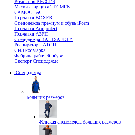
Компания РУССИЗ
Маски сварщика TECMEN
САМОСПАС
Перчатки BOXER
Спецодежда премиум и обувь iForm
Перчатки Armprotect
Перчатки АЗРИ
Спецодежда BALTSAFETY
Респираторы АТОН
СИЗ РосМарка
Фабрика рабочей обуви
Эксперт Спецодежда
Спецодежда
Больших размеров
Женская спецодежда больших размеров