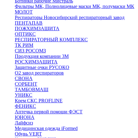
Ботинки рабочие Мистраль
Фильтры МК, Полнолицевые маски МК, полумаски МК
МОЛОТ
Респираторы Новосибирский респираторный завод
ПЕНТАПАВ
ПОЖХИМЗАЩИТА
ОПТИКС
РЕСПИРАТОРНЫЙ КОМПЛЕКС
ТК РИМ
СИЗ РОСОМЗ
Продукция компании 3M
РОСХИМЗАЩИТА
Защитные очки РУСОКО
О2 завод респираторов
СВОНА
СОРБЕНТ
ТАМБОВМАШ
УНИКС
Крем СКС PROFLINE
ФЕНИКС
Аптечка первой помощи ФЭСТ
ЮНОНА
Лайфсиз
Медицинская одежда iFormed
Обувь VERT