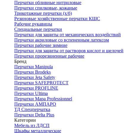
Перчатки обливные нитриловые
Перчатки спилковые, кожаные
Трикотажные перчатки (х/б)
Резиновые хозяйственные перчатки КЩС
Рабочие рукавицы
Специальные перчатки
Перчатки для защиты от механических воздействий
Перчатки акриловые со вспененным латексом
Перчатки рабочие зимние
Перчатки для защиты от растворов кислот и щелочей
Перчатки прорезиненные рабочие
Бренд
Перчатки Manipula
Перчатки Brodeks
Перчатки Jeta Safety
Перчатки SAFEPROTECT
Перчатки PROFLINE
Перчатки Ultima
Перчатки Мара Professionnel
Перчатки АМПАРО
ТД Спецперчатка
Перчатки Delta Plus
Категории
Мебель из ЛДСП
Шкафы металлические