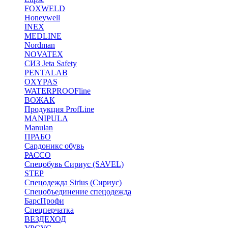
FOXWELD
Honeywell
INEX
MEDLINE
Nordman
NOVATEX
СИЗ Jeta Safety
PENTALAB
OXYPAS
WATERPROOFline
ВОЖАК
Продукция ProfLine
MANIPULA
Manulan
ПРАБО
Сардоникс обувь
РАССО
Спецобувь Сириус (SAVEL)
STEP
Спецодежда Sirius (Сириус)
Спецобъединение спецодежда
БарсПрофи
Спецперчатка
ВЕЗДЕХОД