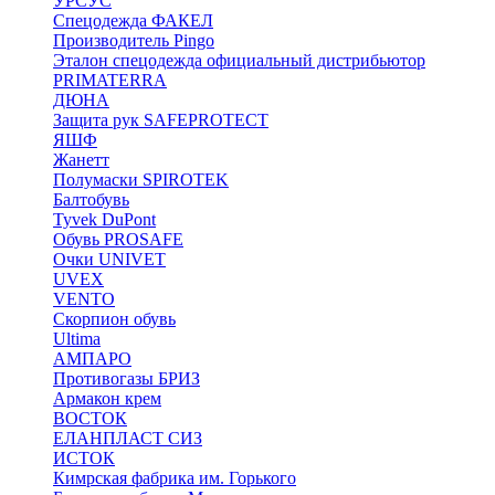
УРСУС
Спецодежда ФАКЕЛ
Производитель Pingo
Эталон спецодежда официальный дистрибьютор
PRIMATERRA
ДЮНА
Защита рук SAFEPROTECT
ЯШФ
Жанетт
Полумаски SPIROTEK
Балтобувь
Tyvek DuPont
Обувь PROSAFE
Очки UNIVET
UVEX
VENTO
Скорпион обувь
Ultima
АМПАРО
Противогазы БРИЗ
Армакон крем
ВОСТОК
ЕЛАНПЛАСТ СИЗ
ИСТОК
Кимрская фабрика им. Горького