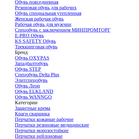
Обувь повседневная
Резиновая обувь для рабочих
Обувь специальная утепленная
Женская рабочая обувь
Рабочая обувь для мужчин
Спецобувь с заключением МИНПРОМТОРГ
E-PRO Обувь
KS SAFETY Обувь
Треккинговая обувь
Бренд
Обувь OXYPAS
Западбалтобувь
Обувь STEP
Спецобувь Delta Plus
Элитспецобувь
Обувь Леон
Обувь ELKLAND
Обувь WANNGO
Категории
Защитные крема
Краги сварщика
Перчатки кожаные рабочие
Перчатки резиновые медицинские
Перчатки морозостойкие
Перчатки нейлоновые