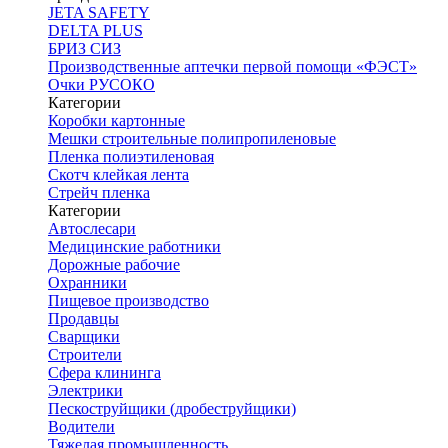
JETA SAFETY
DELTA PLUS
БРИЗ СИЗ
Производственные аптечки первой помощи «ФЭСТ»
Очки РУСОКО
Категории
Коробки картонные
Мешки строительные полипропиленовые
Пленка полиэтиленовая
Скотч клейкая лента
Стрейч пленка
Категории
Автослесари
Медицинские работники
Дорожные рабочие
Охранники
Пищевое производство
Продавцы
Сварщики
Строители
Сфера клининга
Электрики
Пескоструйщики (дробеструйщики)
Водители
Тяжелая промышленность